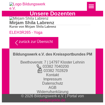
Unsere Dozenten
Mirjam Shila Labrenz
Kurse von Mirjam Shila Labrenz
ELEH3R265 - Yoga
zurück zur Übersicht
Bildungswerk e.V. des Kreissportbundes PM
Beethovenstr. 7 | 14797 Kloster Lehnin
03382 7040200
03382 702829
Kontakt
Impressum
Datenschutz
AGB
Widerrufserklärung
© 2026 Bildungswerk e.V. | Portal von
webprojekte.de