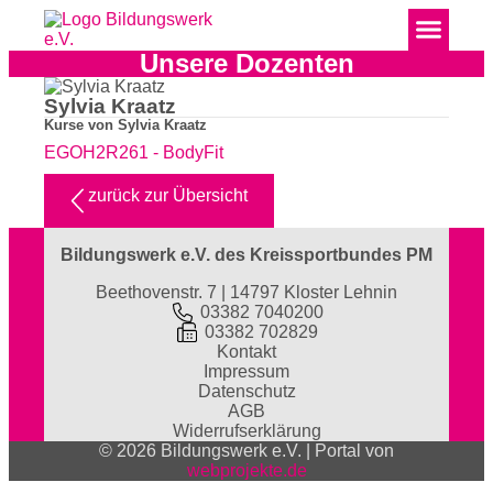
Unsere Dozenten
Sylvia Kraatz
Kurse von Sylvia Kraatz
EGOH2R261 - BodyFit
zurück zur Übersicht
Bildungswerk e.V. des Kreissportbundes PM
Beethovenstr. 7 | 14797 Kloster Lehnin
03382 7040200
03382 702829
Kontakt
Impressum
Datenschutz
AGB
Widerrufserklärung
© 2026 Bildungswerk e.V. | Portal von
webprojekte.de