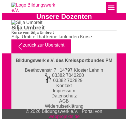
Unsere Dozenten
Silja Umbreit
Kurse von Silja Umbreit
Silja Umbreit hat keine laufenden Kurse
zurück zur Übersicht
Bildungswerk e.V. des Kreissportbundes PM
Beethovenstr. 7 | 14797 Kloster Lehnin
03382 7040200
03382 702829
Kontakt
Impressum
Datenschutz
AGB
Widerrufserklärung
© 2026 Bildungswerk e.V. | Portal von
webprojekte.de