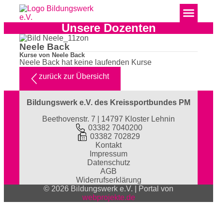
Unsere Dozenten
Neele Back
Kurse von Neele Back
Neele Back hat keine laufenden Kurse
zurück zur Übersicht
Bildungswerk e.V. des Kreissportbundes PM
Beethovenstr. 7 | 14797 Kloster Lehnin
03382 7040200
03382 702829
Kontakt
Impressum
Datenschutz
AGB
Widerrufserklärung
© 2026 Bildungswerk e.V. | Portal von
webprojekte.de